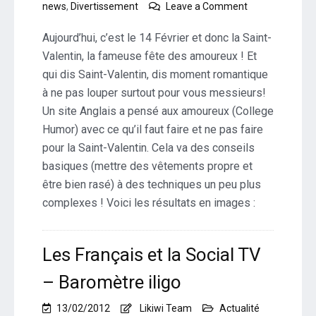
on
news
,
Divertissement
Leave a Comment
Le
14
Aujourd’hui, c’est le 14 Février et donc la Saint-
Février,
Valentin, la fameuse fête des amoureux ! Et
la
qui dis Saint-Valentin, dis moment romantique
Saint-
à ne pas louper surtout pour vous messieurs!
Valentin!
Ce
Un site Anglais a pensé aux amoureux (College
qu’il
Humor) avec ce qu’il faut faire et ne pas faire
faut
pour la Saint-Valentin. Cela va des conseils
faire
basiques (mettre des vêtements propre et
et
ne
être bien rasé) à des techniques un peu plus
pas
complexes ! Voici les résultats en images :
faire
:)
Les Français et la Social TV
– Baromètre iligo
13/02/2012
Likiwi Team
Actualité