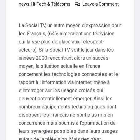
news
,
Hi-Tech & Télécoms
Leave a Comment
on
Les
Français
La Social TV, un autre moyen d’expression pour
et
les Français, (64% aimeraient une télévision
la
qui laisse plus de place aux Téléspect-
Social
acteurs). Si la Social TV voit le jour dans les
TV
–
années 2000 rencontrant alors un succès
Baromètre
moyen, la situation actuelle en France
iligo
concernant les technologies connectées et le
rapport à l’information via internet, mène à
s’interroger sur les usages croisés qui
peuvent potentiellement émerger. Ainsi les
nombreux équipements technologiques dont
disposent les Français ne sont plus mis en
concurrence mais soumis à l’optimisation de
leurs synergies possibles dans leurs usages
autour de la télévision. Mais rien n’est