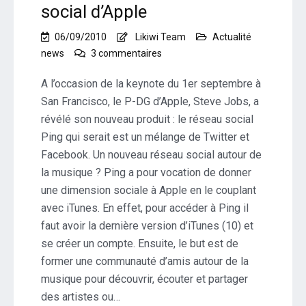
social d’Apple
06/09/2010
Likiwi Team
Actualité
sur
news
3 commentaires
Ping,
le
A l’occasion de la keynote du 1er septembre à
nouveau
San Francisco, le P-DG d’Apple, Steve Jobs, a
réseau
révélé son nouveau produit : le réseau social
social
Ping qui serait est un mélange de Twitter et
d’Apple
Facebook. Un nouveau réseau social autour de
la musique ? Ping a pour vocation de donner
une dimension sociale à Apple en le couplant
avec iTunes. En effet, pour accéder à Ping il
faut avoir la dernière version d’iTunes (10) et
se créer un compte. Ensuite, le but est de
former une communauté d’amis autour de la
musique pour découvrir, écouter et partager
des artistes ou…