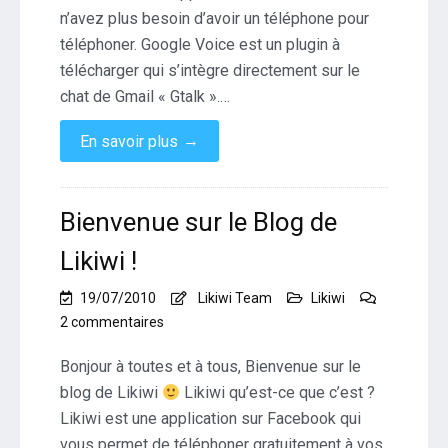
n’avez plus besoin d’avoir un téléphone pour
téléphoner. Google Voice est un plugin à
télécharger qui s’intègre directement sur le
chat de Gmail « Gtalk ».…
→
En savoir plus
Bienvenue sur le Blog de
Likiwi !
19/07/2010
Likiwi Team
Likiwi
sur
2 commentaires
Bienvenue
sur
Bonjour à toutes et à tous, Bienvenue sur le
le
blog de Likiwi
Likiwi qu’est-ce que c’est ?
Blog
Likiwi est une application sur Facebook qui
de
vous permet de téléphoner gratuitement à vos
Likiwi