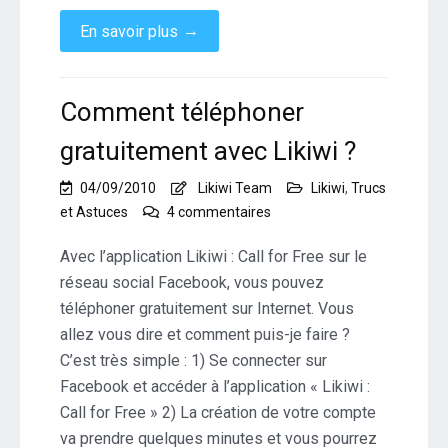
→
En savoir plus
Comment téléphoner
gratuitement avec Likiwi ?
04/09/2010
Likiwi Team
Likiwi
,
Trucs
sur
et Astuces
4 commentaires
Comment
téléphoner
Avec l’application Likiwi : Call for Free sur le
gratuitement
réseau social Facebook, vous pouvez
avec
téléphoner gratuitement sur Internet. Vous
Likiwi
allez vous dire et comment puis-je faire ?
?
C’est très simple : 1) Se connecter sur
Facebook et accéder à l’application « Likiwi :
Call for Free » 2) La création de votre compte
va prendre quelques minutes et vous pourrez