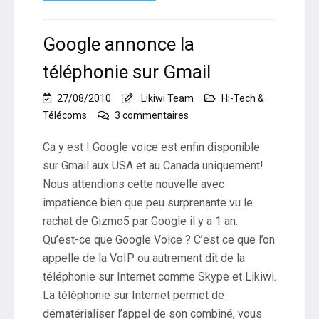
Google annonce la
téléphonie sur Gmail
27/08/2010
Likiwi Team
Hi-Tech &
sur
Télécoms
3 commentaires
Google
annonce
Ca y est ! Google voice est enfin disponible
la
sur Gmail aux USA et au Canada uniquement!
téléphonie
Nous attendions cette nouvelle avec
sur
impatience bien que peu surprenante vu le
Gmail
rachat de Gizmo5 par Google il y a 1 an.
Qu’est-ce que Google Voice ? C’est ce que l’on
appelle de la VoIP ou autrement dit de la
téléphonie sur Internet comme Skype et Likiwi.
La téléphonie sur Internet permet de
dématérialiser l’appel de son combiné, vous