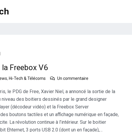
ech
n
: la Freebox V6
sur
news
,
Hi-Tech & Télécoms
Un commentaire
Free
annonce
s, le PDG de Free, Xavier Niel, a annoncé la sortie de la
sa
u niveau des boitiers dessinés par le grand designer
révolution
 player (décodeur vidéo) et la Freebox Server
:
es boutons tactiles et un affichage numérique en façade,
la
Freebox
ite. La révolution continue à l’intérieur. Sur le boitier
V6
bit Ehternet, 3 ports USB 2.0 (dont un en façade),…