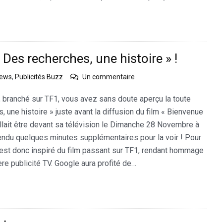
 Des recherches, une histoire » !
sur
news
,
Publicités Buzz
Un commentaire
Google
fait
é, branché sur TF1, vous avez sans doute aperçu la toute
sa
 une histoire » juste avant la diffusion du film « Bienvenue
pub
fallait être devant sa télévision le Dimanche 28 Novembre à
sur
endu quelques minutes supplémentaires pour la voir ! Pour
TF1
« Des
’est donc inspiré du film passant sur TF1, rendant hommage
recherches,
re publicité TV. Google aura profité de…
une
histoire »
!