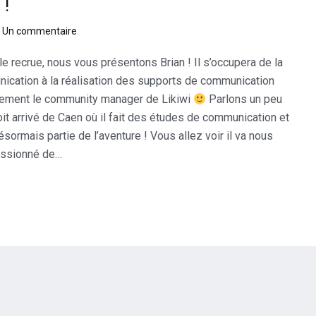
 !
sur
Un commentaire
Brian,
Bienvenue
le recrue, nous vous présentons Brian ! Il s’occupera de la
chez
ication à la réalisation des supports de communication
Likiwi
galement le community manager de Likiwi
Parlons un peu
!
it arrivé de Caen où il fait des études de communication et
 désormais partie de l’aventure ! Vous allez voir il va nous
passionné de…