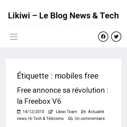
Likiwi – Le Blog News & Tech
facebook
twitte
Étiquette :
mobiles free
Free annonce sa révolution :
la Freebox V6
14/12/2010
Likiwi Team
Actualité
sur
news
,
Hi-Tech & Télécoms
Un commentaire
Free