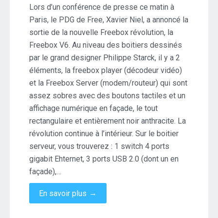
annonce
Lors d’un conférence de presse ce matin à
sa
Paris, le PDG de Free, Xavier Niel, a annoncé la
révolution
sortie de la nouvelle Freebox révolution, la
:
Freebox V6. Au niveau des boitiers dessinés
la
Freebox
par le grand designer Philippe Starck, il y a 2
V6
éléments, la freebox player (décodeur vidéo)
et la Freebox Server (modem/routeur) qui sont
assez sobres avec des boutons tactiles et un
affichage numérique en façade, le tout
rectangulaire et entièrement noir anthracite. La
révolution continue à l’intérieur. Sur le boitier
serveur, vous trouverez : 1 switch 4 ports
gigabit Ehternet, 3 ports USB 2.0 (dont un en
façade),…
→
En savoir plus