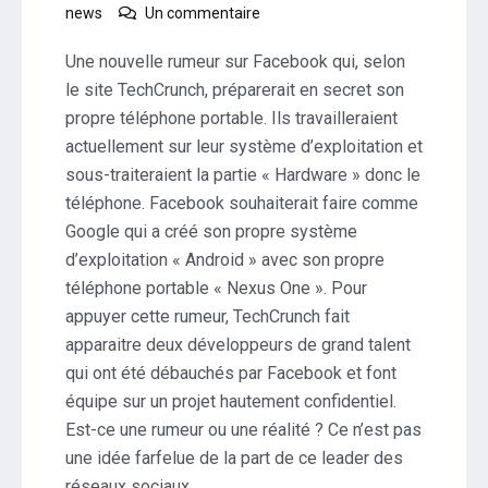
sur
news
Un commentaire
Top
secret
Une nouvelle rumeur sur Facebook qui, selon
:
le site TechCrunch, préparerait en secret son
Facebook
propre téléphone portable. Ils travailleraient
veut
actuellement sur leur système d’exploitation et
son
téléphone
sous-traiteraient la partie « Hardware » donc le
portable
téléphone. Facebook souhaiterait faire comme
Google qui a créé son propre système
d’exploitation « Android » avec son propre
téléphone portable « Nexus One ». Pour
appuyer cette rumeur, TechCrunch fait
apparaitre deux développeurs de grand talent
qui ont été débauchés par Facebook et font
équipe sur un projet hautement confidentiel.
Est-ce une rumeur ou une réalité ? Ce n’est pas
une idée farfelue de la part de ce leader des
réseaux sociaux…