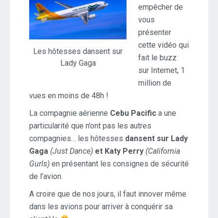
empêcher de
les
vous
hôtesses
dansent…
présenter
cette vidéo qui
Les hôtesses dansent sur
fait le buzz
Lady Gaga
sur Internet, 1
million de
vues en moins de 48h !
La compagnie aérienne
Cebu Pacific
a une
particularité que n’ont pas les autres
compagnies… les hôtesses
dansent sur Lady
Gaga
(Just Dance)
et Katy Perry
(California
Gurls)
en présentant les consignes de sécurité
de l’avion.
A croire que de nos jours, il faut innover même
dans les avions pour arriver à conquérir sa