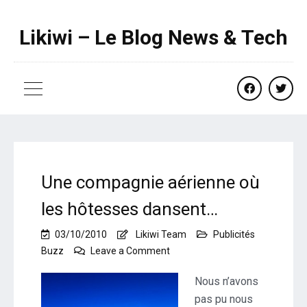
Likiwi – Le Blog News & Tech
facebook
twitte
Une compagnie aérienne où
les hôtesses dansent…
03/10/2010
Likiwi Team
Publicités
on
Buzz
Leave a Comment
Une
compagnie
Nous n’avons
aérienne
pas pu nous
où