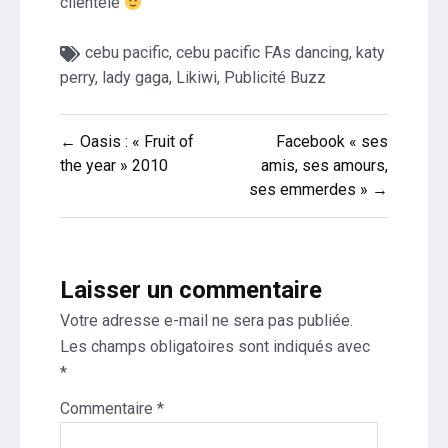
clientèle
cebu pacific
,
cebu pacific FAs dancing
,
katy
perry
,
lady gaga
,
Likiwi
,
Publicité Buzz
Navigation
← Oasis : « Fruit of
Facebook « ses
de
the year » 2010
amis, ses amours,
ses emmerdes » →
l’article
Laisser un commentaire
Votre adresse e-mail ne sera pas publiée.
Les champs obligatoires sont indiqués avec
*
Commentaire
*