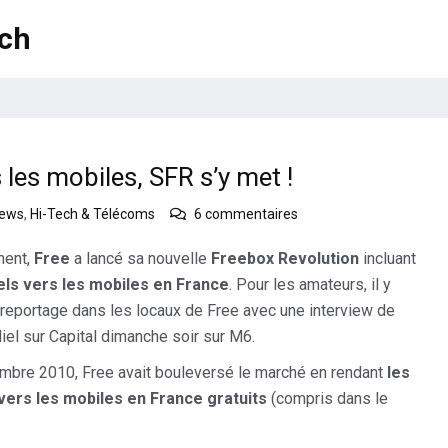
ech
s les mobiles, SFR s’y met !
sur
news
,
Hi-Tech & Télécoms
6 commentaires
Après
Free
ent,
Free
a lancé sa nouvelle
Freebox Revolution
incluant
et
els vers les mobiles en France
. Pour les amateurs, il y
la
 reportage dans les locaux de Free avec une interview de
gratuité
iel sur Capital dimanche soir sur M6.
vers
les
mbre 2010, Free avait bouleversé le marché en rendant
les
mobiles,
vers les mobiles en France gratuits
(compris dans le
SFR
s’y
met