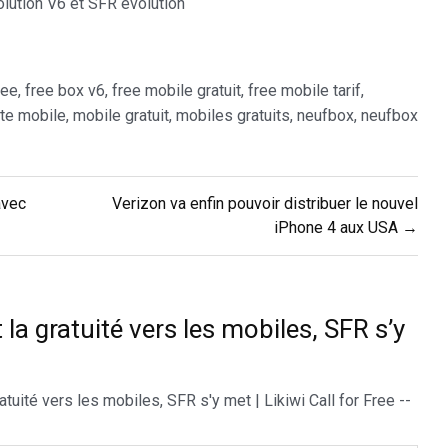
lution V6 et SFR evolution
ree
,
free box v6
,
free mobile gratuit
,
free mobile tarif
,
ite mobile
,
mobile gratuit
,
mobiles gratuits
,
neufbox
,
neufbox
avec
Verizon va enfin pouvoir distribuer le nouvel
iPhone 4 aux USA →
 la gratuité vers les mobiles, SFR s’y
tuité vers les mobiles, SFR s'y met | Likiwi Call for Free --