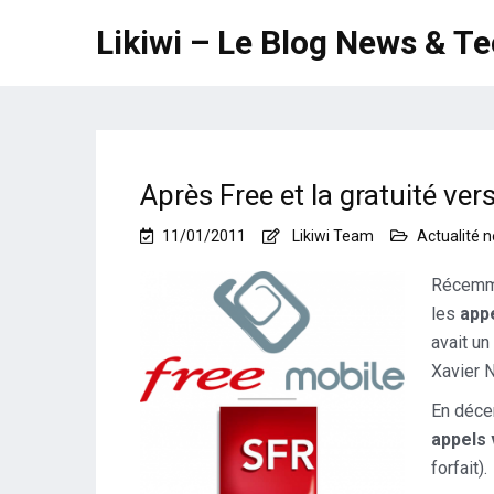
Likiwi – Le Blog News & T
Après Free et la gratuité ver
11/01/2011
Likiwi Team
Actualité 
Récemm
les
app
avait un
Xavier N
En déce
appels 
forfait).