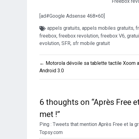
Freebox revo
[ad#Google Adsense 468×60]
appels gratuits
,
appels mobiles gratuits
,
f
freebox
,
freebox revolution
,
freebox V6
,
gratu
evolution
,
SFR
,
sfr mobile gratuit
Navigation
← Motorola dévoile sa tablette tactile Xoom 
de
Android 3.0
l’article
6 thoughts on “
Après Free et
met !
”
Ping :
Tweets that mention Après Free et la gra
Topsy.com