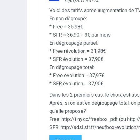
12/01/2011 à 01:24
Voici des tarifs après augmentation de TV
En non dégroupé:
* Free = 35,98€
* SFR = 36,90 + 3€ par mois
En dégroupage partiel:
* Free révolution = 31,98€
* SFR évolution = 37,90€
En dégroupage total:
* Free évolution = 37,97€
* SFR évolution = 37,90€
Dans les 2 premiers cas, le choix est ass
Après, si on est en dégroupage total, on 
qu’elle propose?
Free:
http://tiny.cc/freebox_pdf
(ou
http:/
SFR:
http://adsl.sfr.fr/neufbox-evolution