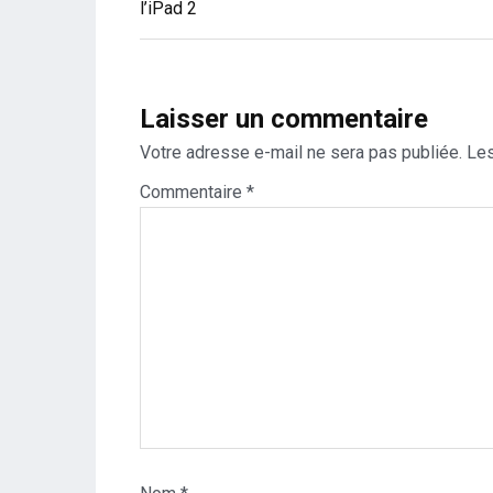
de
l’iPad 2
l’article
Laisser un commentaire
Votre adresse e-mail ne sera pas publiée.
Les
Commentaire
*