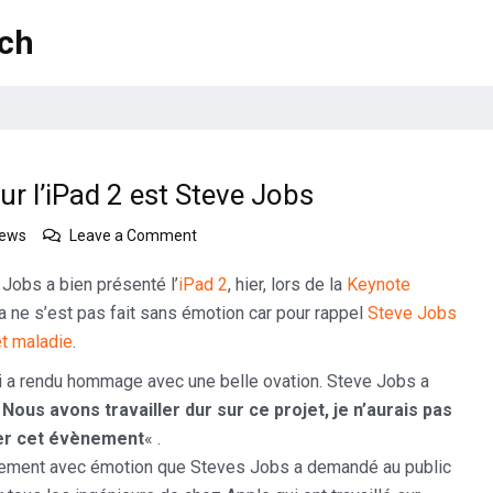
ech
ur l’iPad 2 est Steve Jobs
on
news
Leave a Comment
La
surprise
 Jobs a bien présenté l’
iPad 2
, hier, lors de la
Keynote
de
la ne s’est pas fait sans émotion car pour rappel
Steve Jobs
la
êt maladie
.
Keynote
pour
ui a rendu hommage avec une belle ovation. Steve Jobs a
l’iPad
«
Nous avons travailler dur sur ce projet,
je n’aurais pas
2
ter cet évènement
« .
est
Steve
lement avec émotion que Steves Jobs a demandé au public
Jobs