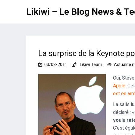
Likiwi – Le Blog News & T
La surprise de la Keynote po
03/03/2011
Likiwi Team
Actualité 
Oui, Steve
Apple
. Ce
est en arr
La salle l
déclaré : 
voulu ra
C’est éga