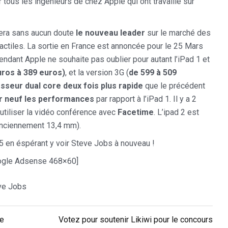
r tous les ingénieurs de chez Apple qui ont travaillé sur
era sans aucun doute
le nouveau leader
sur le marché des
tactiles. La sortie en France est annoncée pour le 25 Mars
ndant Apple ne souhaite pas oublier pour autant l’iPad 1 et
uros à 389 euros)
, et la version 3G (
de 599 à 509
sseur dual core deux fois plus rapide
que le précédent
ar neuf les performances
par rapport à l’iPad 1. Il y a 2
d’utiliser la vidéo conférence avec
Facetime
. L’ipad 2 est
anciennement 13,4 mm).
5 en éspérant y voir Steve Jobs à nouveau !
gle Adsense 468×60]
ve Jobs
de
Votez pour soutenir Likiwi pour le concours