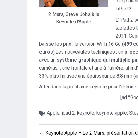
d’applaudi
l’iPad 2.
2 Mars, Steve Jobs à la
L’iPad 2 s
Keynote d'Apple
tablettes 
2011. Cepe
baisse les prix : la version Wi-fi 16 Go (
499 e
euros
).
Les nouveautés techniques : un
proce
avec un
système graphique qui multiplie p
caméras : une frontale et une à l’arrière, afin 
33% plus fin avec une épaisseur de 8,8 mm (
Attendons la prochaine keynote pour l’iPhone 
[ad#Goo
Apple
,
ipad 2
,
keynote
,
keynote apple
,
Ste
Navigation
← Keynote Apple – Le 2 Mars, présentation 