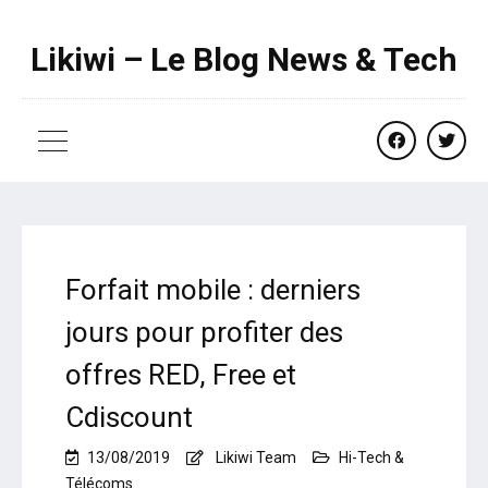
Likiwi – Le Blog News & Tech
facebook
twitte
Forfait mobile : derniers
jours pour profiter des
offres RED, Free et
Cdiscount
13/08/2019
Likiwi Team
Hi-Tech &
Télécoms