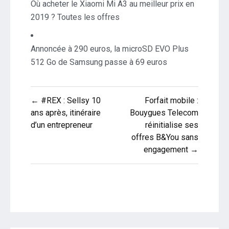
Où acheter le Xiaomi Mi A3 au meilleur prix en
2019 ? Toutes les offres
Annoncée à 290 euros, la microSD EVO Plus
512 Go de Samsung passe à 69 euros
Navigation
← #REX : Sellsy 10
Forfait mobile :
de
ans après, itinéraire
Bouygues Telecom
d’un entrepreneur
réinitialise ses
l’article
offres B&You sans
engagement →