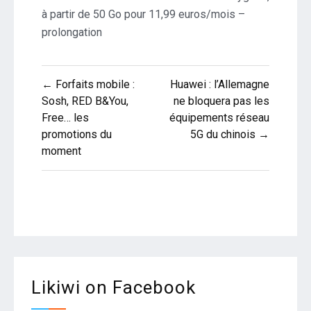
à partir de 50 Go pour 11,99 euros/mois –
prolongation
Navigation
← Forfaits mobile :
Huawei : l’Allemagne
de
Sosh, RED B&You,
ne bloquera pas les
Free… les
équipements réseau
l’article
promotions du
5G du chinois →
moment
Likiwi on Facebook