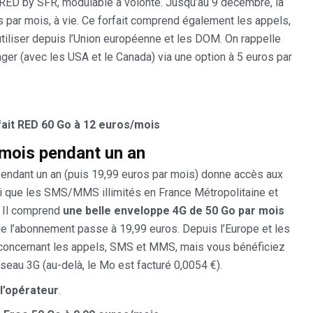
ez RED by SFR, modulable à volonté. Jusqu’au 9 décembre, la
s par mois, à vie. Ce forfait comprend également les appels,
tiliser depuis l’Union européenne et les DOM. On rappelle
anger (avec les USA et le Canada) via une option à 5 euros par
fait RED 60 Go à 12 euros/mois
/mois pendant un an
pendant un an (puis 19,99 euros par mois) donne accès aux
nsi que les SMS/MMS illimités en France Métropolitaine et
. Il comprend
une belle enveloppe 4G de 50 Go par mois
de l’abonnement passe à 19,99 euros. Depuis l’Europe et les
concernant les appels, SMS et MMS, mais vous bénéficiez
eau 3G (au-delà, le Mo est facturé 0,0054 €).
l’opérateur
.