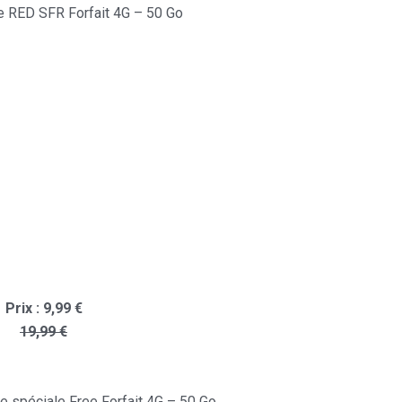
re RED SFR Forfait 4G – 50 Go
Prix : 9,99 €
19,99 €
rie spéciale Free Forfait 4G – 50 Go