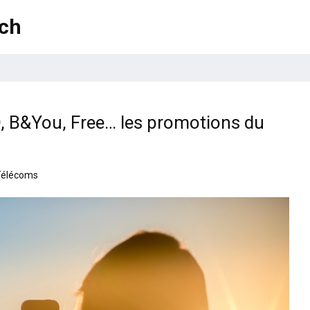
ech
D, B&You, Free… les promotions du
Télécoms