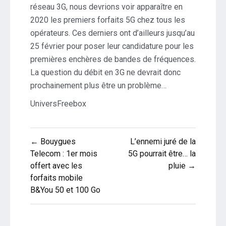
réseau 3G, nous devrions voir apparaître en
2020 les premiers forfaits 5G chez tous les
opérateurs. Ces derniers ont d’ailleurs jusqu’au
25 février pour poser leur candidature pour les
premières enchères de bandes de fréquences.
La question du débit en 3G ne devrait donc
prochainement plus être un problème…
UniversFreebox
Navigation
← Bouygues
L’ennemi juré de la
de
Telecom : 1er mois
5G pourrait être… la
offert avec les
pluie →
l’article
forfaits mobile
B&You 50 et 100 Go