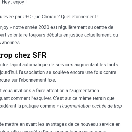
Hey : enjoy !
oulevée par UFC Que Choisir ? Quel étonnement !
 enjoy » notre année 2020 est régulièrement au centre de
rt volontaire toujours débattu en justice actuellement, ou
s abonnés.
trop chez SFR
ntre l’ajout automatique de services augmentant les tarifs
urd’hui, l’association se soulève encore une fois contre
cure sur l’abonnement fixe.
vous invitions à faire attention à l’augmentation
quant comment l’esquiver. C’est sur ce même terrain que
nsidérant la pratique comme «
l’augmentation cachée de trop
 de mettre en avant les avantages de ce nouveau service en
 plus, elle s’inquiète d’une augmentation qui passera