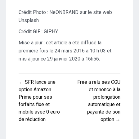
Crédit Photo : NeONBRAND sur le site web
Unsplash
Crédit GIF : GIPHY
Mise à jour : cet article a été diffusé la
première fois le
24 mars 2016 à 10 h 03
et
mis à jour ce 29 janvier 2020 à 16h56.
Navigation
← SFR lance une
Free a relu ses CGU
de
option Amazon
et renonce à la
Prime pour ses
prolongation
l’article
forfaits fixe et
automatique et
mobile avec 0 euro
payante de son
de réduction
option →