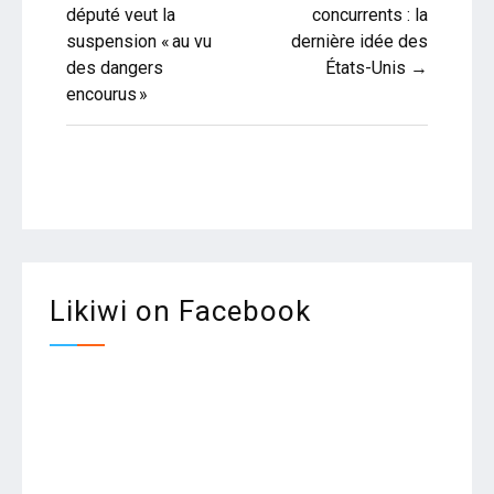
député veut la
concurrents : la
l’article
suspension « au vu
dernière idée des
des dangers
États-Unis →
encourus »
Likiwi on Facebook