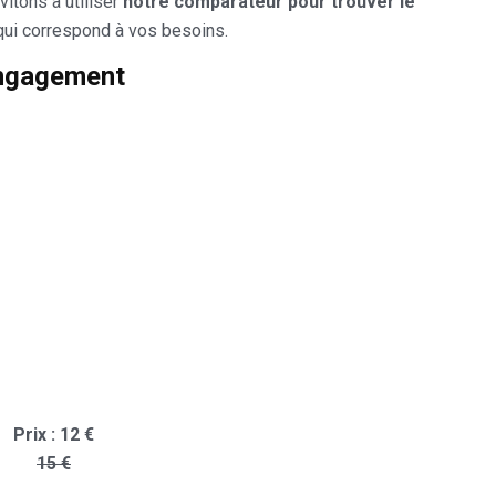
vitons à utiliser
notre comparateur pour trouver le
qui correspond à vos besoins.
engagement
Prix : 12 €
15 €