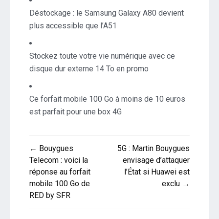
Déstockage : le Samsung Galaxy A80 devient
plus accessible que l’A51
Stockez toute votre vie numérique avec ce
disque dur externe 14 To en promo
Ce forfait mobile 100 Go à moins de 10 euros
est parfait pour une box 4G
Navigation
← Bouygues
5G : Martin Bouygues
de
Telecom : voici la
envisage d’attaquer
réponse au forfait
l’État si Huawei est
l’article
mobile 100 Go de
exclu →
RED by SFR