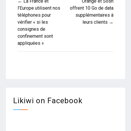
← La France et
Orange et Sosh
de
l’Europe utilisent nos
offrent 10 Go de data
téléphones pour
supplémentaires à
l’article
vérifier « si les
leurs clients →
consignes de
confinement sont
appliquées »
Likiwi on Facebook