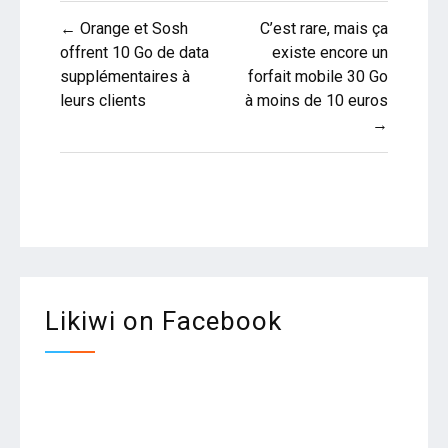
Navigation
← Orange et Sosh
C’est rare, mais ça
de
offrent 10 Go de data
existe encore un
supplémentaires à
forfait mobile 30 Go
l’article
leurs clients
à moins de 10 euros
→
Likiwi on Facebook