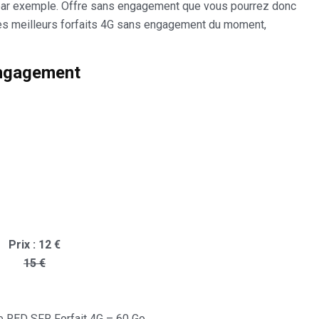
ar exemple. Offre sans engagement que vous pourrez donc
e les meilleurs forfaits 4G sans engagement du moment,
engagement
Prix : 12 €
15 €
re RED SFR Forfait 4G – 60 Go