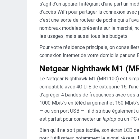
s’agit d’un appareil intégrant d’une part un mo
d’accès WiFi pour partager la connexion avec 
c’est une sorte de routeur de poche qui a l’avan
nombreux modèles présents sur le marché, no
les usages, mais aussi tous les budgets.
Pour votre résidence principale, on conseillera
connexion Internet de votre domicile par une 
Netgear Nighthawk M1 (MR
Le Netgear Nighthawk M1 (MR1100) est simpleme
compatible avec 4G LTE de catégorie 16, l’une
d’agréger 4 bandes de fréquences avec ses a
1000 Mbit/s en téléchargement et 150 Mbit/s e
— ou son port USB — , il distribue également u
est parfait pour connecter un
laptop
ou un PC à
Bien qu’il ne soit pas tactile, son écran LCD
pour l’utilisateur, notamment le signal résea