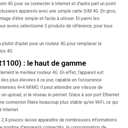
dem 4G pour se connecter à Internet et d’autre part un point
plusieurs appareils avec une simple carte SIM 4G. En gros,
tage d’être simple et facile à utiliser. Et parmi les
us avons sélectionné 3 produits de référence, pour tous
 plutôt d’opter pour un routeur 4G pour remplacer la
Box 4G.
1100) : le haut de gamme
nt le meilleur routeur 4G. En effet, l’appareil est
 des plus élevées à ce jour, capable en l’occurrence
ntennes 4×4 MIMO. Il peut atteindre une vitesse de
n upload, si le réseau le permet. Grâce à son port Ethernet
ne connexion filaire beaucoup plus stable qu’en WiFi, ce qui
 Internet.
 de 2,4 pouces laisse apparaître de nombreuses informations
u, le nombre d’appareils connectés, la consommation de