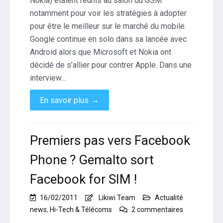
Nokia) étaient réunis au salon du GSM
notamment pour voir les stratégies à adopter
pour être le meilleur sur le marché du mobile.
Google continue en solo dans sa lancée avec
Android alors que Microsoft et Nokia ont
décidé de s’allier pour contrer Apple. Dans une
interview…
→
En savoir plus
Premiers pas vers Facebook
Phone ? Gemalto sort
Facebook for SIM !
16/02/2011
Likiwi Team
Actualité
sur
news
,
Hi-Tech & Télécoms
2 commentaires
Premiers