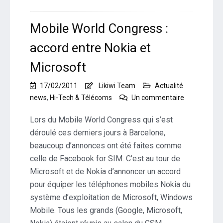
Mobile World Congress :
accord entre Nokia et
Microsoft
17/02/2011
Likiwi Team
Actualité
sur
news
,
Hi-Tech & Télécoms
Un commentaire
Mobile
World
Lors du Mobile World Congress qui s’est
Congress
déroulé ces derniers jours à Barcelone,
:
beaucoup d’annonces ont été faites comme
accord
celle de Facebook for SIM. C’est au tour de
entre
Nokia
Microsoft et de Nokia d’annoncer un accord
et
pour équiper les téléphones mobiles Nokia du
Microsoft
système d’exploitation de Microsoft, Windows
Mobile. Tous les grands (Google, Microsoft,