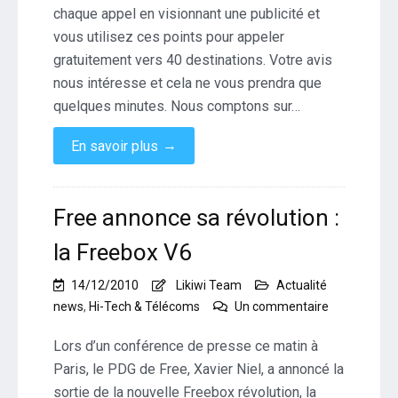
chaque appel en visionnant une publicité et
vous utilisez ces points pour appeler
gratuitement vers 40 destinations. Votre avis
nous intéresse et cela ne vous prendra que
quelques minutes. Nous comptons sur…
→
En savoir plus
Free annonce sa révolution :
la Freebox V6
14/12/2010
Likiwi Team
Actualité
sur
news
,
Hi-Tech & Télécoms
Un commentaire
Free
annonce
Lors d’un conférence de presse ce matin à
sa
Paris, le PDG de Free, Xavier Niel, a annoncé la
révolution
sortie de la nouvelle Freebox révolution, la
: