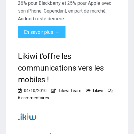
26% pour Blackberry et 25% pour Apple avec
son iPhone. Cependant, en part de marché,
Android reste derrière…
→
En savoir plus
Likiwi t’offre les
communications vers les
mobiles !
04/10/2010
Likiwi Team
Likiwi
sur
6 commentaires
Likiwi
t’offre
les
communications
vers