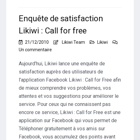
Enquête de satisfaction
Likiwi : Call for free
21/12/2010
Likiwi Team
Likiwi
sur
Un commentaire
Enquête
de
Aujourd’hui, Likiwi lance une enquête de
satisfaction
satisfaction auprès des utilisateurs de
Likiwi
l’application Facebook Likiwi : Call for Free afin
:
de mieux comprendre vos problèmes, vos
Call
for
attentes et vos suggestions pour améliorer le
free
service. Pour ceux qui ne connaissent pas
encore ce service, Likiwi : Call for Free est une
application sur Facebook qui vous permet de
Téléphoner gratuitement à vos amis sur
Facebook, vous accumulez des points avant