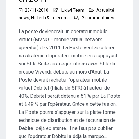
23/11/2010
Likiwi Team
Actualité
sur
news
,
Hi-Tech & Télécoms
2 commentaires
La
Poste
La poste deviendrait un opérateur mobile
:
virtuel (MVNO = mobile virtual network
Opérateur
operator) dès 2011. La Poste veut accélérer
mobile
sa stratégie d’opérateur mobile en s’appuyant
en
2011
sur SFR. Suite aux négociations avec SFR du
groupe Vivendi, débuté au mois d’Août, La
Poste devrait racheter l’opérateur mobile
virtuel Debitel (filiale de SFR) à hauteur de
40%. Debitel serait détenu à 51 % par La Poste
et à 49 % par l’opérateur. Grâce à cette fusion,
La Poste pourra s’appuyer sur la plate-forme
technique de distribution et de facturation de
Debitel déjà existante. Il ne faut pas oublier
que l’opérateur Débitel a déjà la marque…