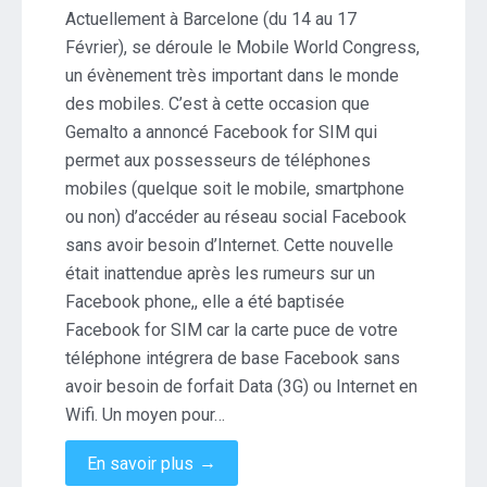
pas
Actuellement à Barcelone (du 14 au 17
vers
Février), se déroule le Mobile World Congress,
Facebook
un évènement très important dans le monde
Phone
des mobiles. C’est à cette occasion que
?
Gemalto
Gemalto a annoncé Facebook for SIM qui
sort
permet aux possesseurs de téléphones
Facebook
mobiles (quelque soit le mobile, smartphone
for
ou non) d’accéder au réseau social Facebook
SIM
!
sans avoir besoin d’Internet. Cette nouvelle
était inattendue après les rumeurs sur un
Facebook phone,, elle a été baptisée
Facebook for SIM car la carte puce de votre
téléphone intégrera de base Facebook sans
avoir besoin de forfait Data (3G) ou Internet en
Wifi. Un moyen pour…
→
En savoir plus