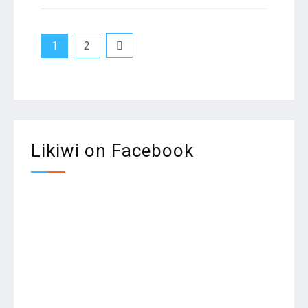
Pagination
1
2
des
publications
Likiwi on Facebook