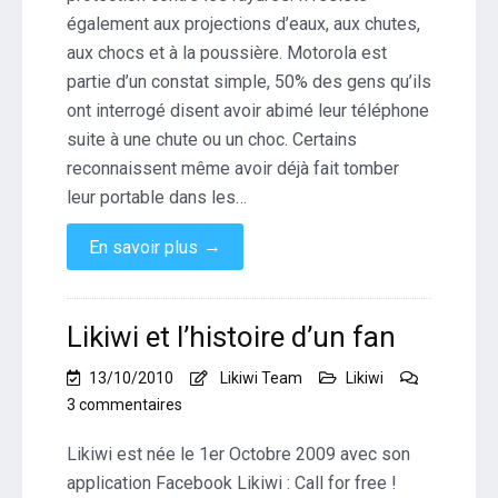
également aux projections d’eaux, aux chutes,
aux chocs et à la poussière. Motorola est
partie d’un constat simple, 50% des gens qu’ils
ont interrogé disent avoir abimé leur téléphone
suite à une chute ou un choc. Certains
reconnaissent même avoir déjà fait tomber
leur portable dans les…
→
En savoir plus
Likiwi et l’histoire d’un fan
13/10/2010
Likiwi Team
Likiwi
sur
3 commentaires
Likiwi
et
Likiwi est née le 1er Octobre 2009 avec son
l’histoire
application Facebook Likiwi : Call for free !
d’un