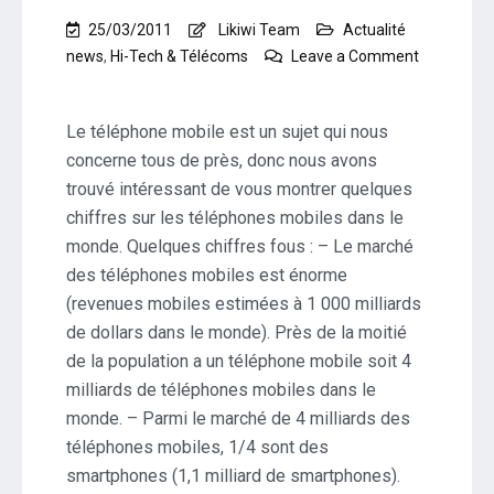
25/03/2011
Likiwi Team
Actualité
news
,
Hi-Tech & Télécoms
Leave a Comment
on
Infographie
:
Le téléphone mobile est un sujet qui nous
Les
concerne tous de près, donc nous avons
chiffres
trouvé intéressant de vous montrer quelques
clés
chiffres sur les téléphones mobiles dans le
sur
les
monde. Quelques chiffres fous : – Le marché
téléphones
des téléphones mobiles est énorme
mobiles
(revenues mobiles estimées à 1 000 milliards
de dollars dans le monde). Près de la moitié
de la population a un téléphone mobile soit 4
milliards de téléphones mobiles dans le
monde. – Parmi le marché de 4 milliards des
téléphones mobiles, 1/4 sont des
smartphones (1,1 milliard de smartphones).