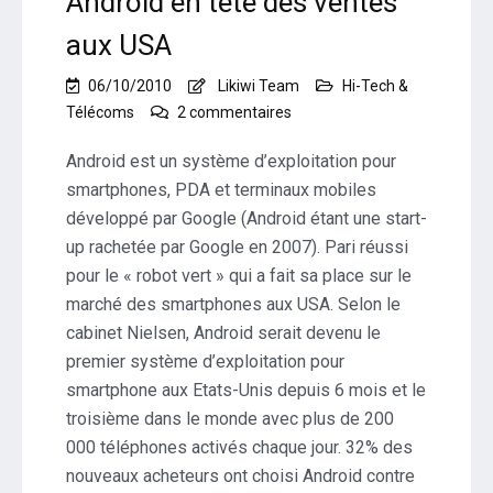
Android en tête des ventes
aux USA
06/10/2010
Likiwi Team
Hi-Tech &
sur
Télécoms
2 commentaires
Android
en
Android est un système d’exploitation pour
tête
smartphones, PDA et terminaux mobiles
des
développé par Google (Android étant une start-
ventes
up rachetée par Google en 2007). Pari réussi
aux
USA
pour le « robot vert » qui a fait sa place sur le
marché des smartphones aux USA. Selon le
cabinet Nielsen, Android serait devenu le
premier système d’exploitation pour
smartphone aux Etats-Unis depuis 6 mois et le
troisième dans le monde avec plus de 200
000 téléphones activés chaque jour. 32% des
nouveaux acheteurs ont choisi Android contre