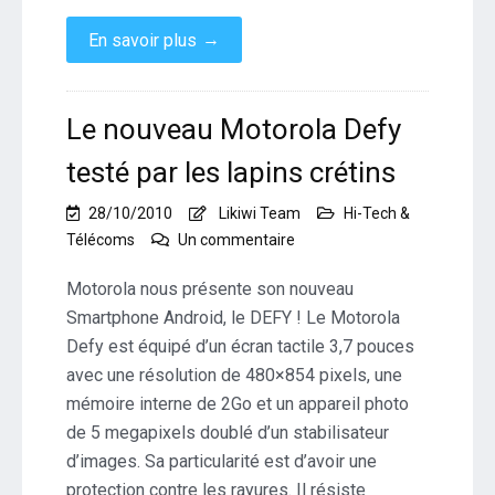
→
En savoir plus
Le nouveau Motorola Defy
testé par les lapins crétins
28/10/2010
Likiwi Team
Hi-Tech &
sur
Télécoms
Un commentaire
Le
nouveau
Motorola nous présente son nouveau
Motorola
Smartphone Android, le DEFY ! Le Motorola
Defy
Defy est équipé d’un écran tactile 3,7 pouces
testé
avec une résolution de 480×854 pixels, une
par
les
mémoire interne de 2Go et un appareil photo
lapins
de 5 megapixels doublé d’un stabilisateur
crétins
d’images. Sa particularité est d’avoir une
protection contre les rayures. Il résiste