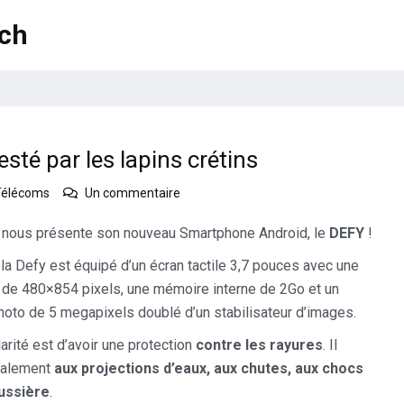
ech
té par les lapins crétins
sur
Télécoms
Un commentaire
Le
nouveau
nous présente son nouveau Smartphone Android, le
DEFY
!
Motorola
a Defy est équipé d’un écran tactile 3,7 pouces avec une
Defy
testé
n de 480×854 pixels, une mémoire interne de 2Go et un
par
hoto de 5 megapixels doublé d’un stabilisateur d’images.
les
lapins
larité est d’avoir une protection
contre les rayures
. Il
crétins
galement
aux projections d’eaux, aux chutes, aux chocs
oussière
.