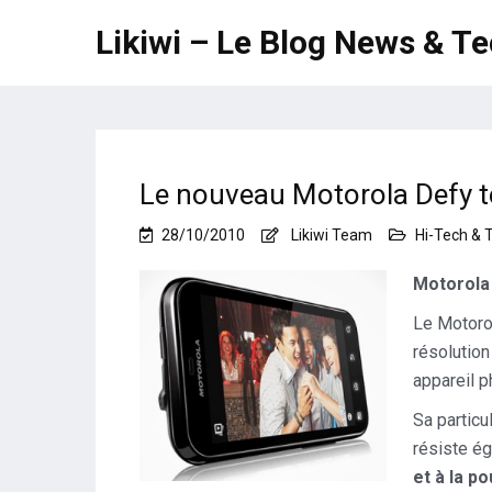
Likiwi – Le Blog News & T
Le nouveau Motorola Defy tes
28/10/2010
Likiwi Team
Hi-Tech & 
Motorola
Le Motorol
résolutio
appareil p
Sa particu
résiste é
et à la p