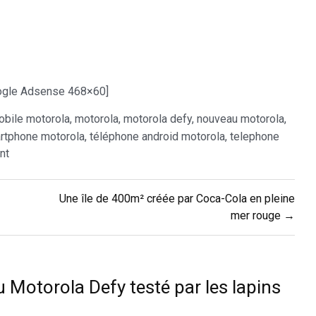
gle Adsense 468×60]
obile motorola
,
motorola
,
motorola defy
,
nouveau motorola
,
rtphone motorola
,
téléphone android motorola
,
telephone
nt
Une île de 400m² créée par Coca-Cola en pleine
mer rouge →
 Motorola Defy testé par les lapins