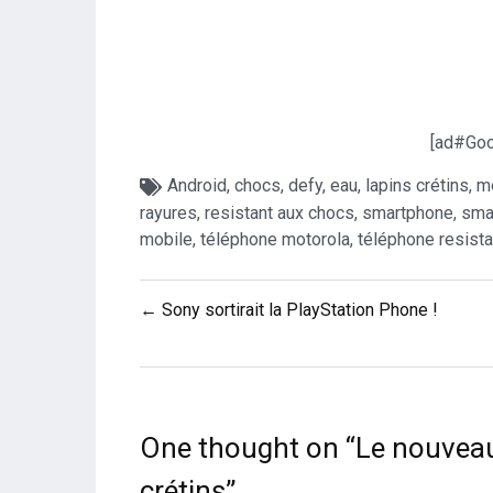
[ad#Goo
Android
,
chocs
,
defy
,
eau
,
lapins crétins
,
m
rayures
,
resistant aux chocs
,
smartphone
,
sma
mobile
,
téléphone motorola
,
téléphone resista
Navigation
← Sony sortirait la PlayStation Phone !
de
l’article
One thought on “
Le nouveau
crétins
”