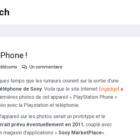
ech
 Phone !
sur
Télécoms
Un commentaire
Sony
sortirait
lques temps que les rumeurs courent sur la sortie d’une
la
téléphone de Sony
. Voila que le site Internet
Engadget
a
PlayStation
remières photos de cet appareil « PlayStation Phone »
Phone
idéo avec la Playstation et téléphonie.
!
 l’appareil sur les photos serait un prototype et le
erait prévu éventuellement
en 2011
, couplé avec
un magasin d’applications «
Sony MarketPlace
« .