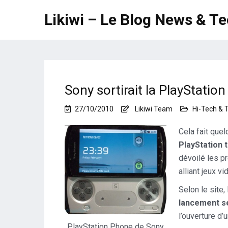
Likiwi – Le Blog News & T
Sony sortirait la PlayStation
27/10/2010
Likiwi Team
Hi-Tech & 
Cela fait que
PlayStation 
dévoilé les p
alliant jeux v
Selon le site,
lancement s
l’ouverture d’
PlayStation Phone de Sony