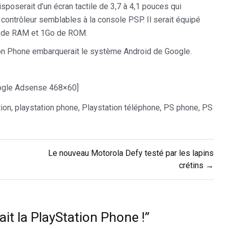
sposerait d’un écran tactile de 3,7 à 4,1 pouces qui
 contrôleur semblables à la console PSP. Il serait équipé
de RAM et 1Go de ROM.
ion Phone embarquerait le système Android de Google.
gle Adsense 468×60]
tion
,
playstation phone
,
Playstation téléphone
,
PS phone
,
PS
Le nouveau Motorola Defy testé par les lapins
crétins →
ait la PlayStation Phone !
”