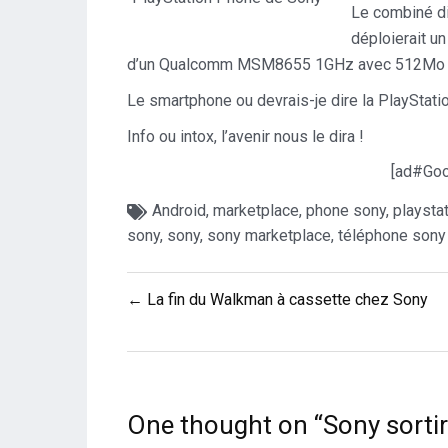
Le combiné di
déploierait un
d’un Qualcomm MSM8655 1GHz avec 512Mo 
Le smartphone ou devrais-je dire la PlayStat
Info ou intox, l’avenir nous le dira !
[ad#Goo
Android
,
marketplace
,
phone sony
,
playsta
sony
,
sony
,
sony marketplace
,
téléphone sony
Navigation
← La fin du Walkman à cassette chez Sony
de
l’article
One thought on “
Sony sortir