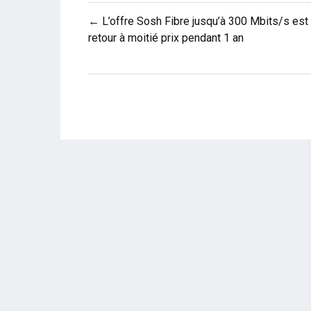
Navigation
← L’offre Sosh Fibre jusqu’à 300 Mbits/s est
de
retour à moitié prix pendant 1 an
l’article