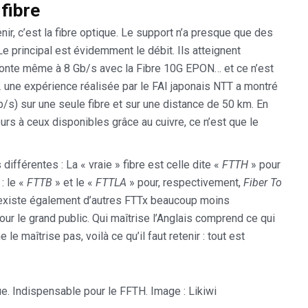
 fibre
nir, c’est la fibre optique. Le support n’a presque que des
e principal est évidemment le débit. Ils atteignent
 monte même à 8 Gb/s avec la Fibre 10G EPON… et ce n’est
2 une expérience réalisée par le FAI japonais NTT a montré
Gb/s) sur une seule fibre et sur une distance de 50 km. En
eurs à ceux disponibles grâce au cuivre, ce n’est que le
différentes : La « vraie » fibre est celle dite «
FTTH
» pour
: le «
FTTB
» et le «
FTTLA
» pour, respectivement,
Fiber To
l existe également d’autres FTTx beaucoup moins
our le grand public. Qui maîtrise l’Anglais comprend ce qui
le maîtrise pas, voilà ce qu’il faut retenir : tout est
e. Indispensable pour le FFTH. Image : Likiwi